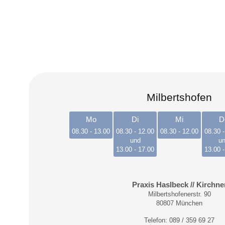
Milbertshofen
Mo
Di
Mi
D
08.30 - 13.00
08.30 - 12.00
08.30 - 12.00
08.30 -
und
u
13.00 - 17.00
13.00 -
Praxis Haslbeck // Kirchne
Milbertshofenerstr. 90
80807 München
Telefon: 089 /
359 69 27