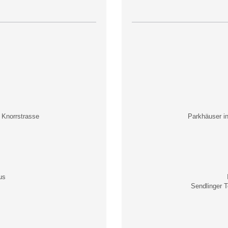
 Knorrstrasse
Parkhäuser i
us
Sendlinger T