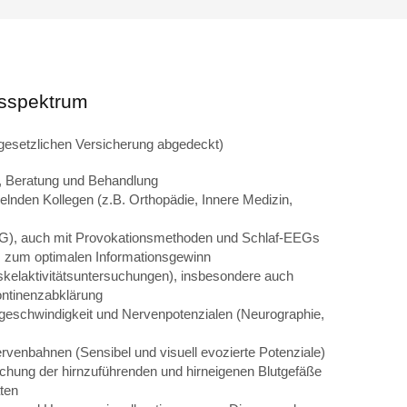
gsspektrum
r gesetzlichen Versicherung abgedeckt)
, Beratung und Behandlung
elnden Kollegen (z.B. Orthopädie, Innere Medizin,
EG), auch mit Provokationsmethoden und Schlaf-EEGs
 zum optimalen Informationsgewinn
elaktivitätsuntersuchungen), insbesondere auch
ntinenzabklärung
geschwindigkeit und Nervenpotenzialen (Neurographie,
rvenbahnen (Sensibel und visuell evozierte Potenziale)
chung der hirnzuführenden und hirneigenen Blutgefäße
ten