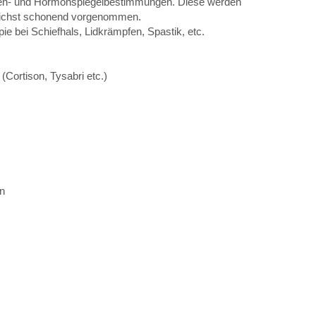
en- und Hormonspiegelbestimmungen. Diese werden
glichst schonend vorgenommen.
pie bei Schiefhals, Lidkrämpfen, Spastik, etc.
(Cortison, Tysabri etc.)
en