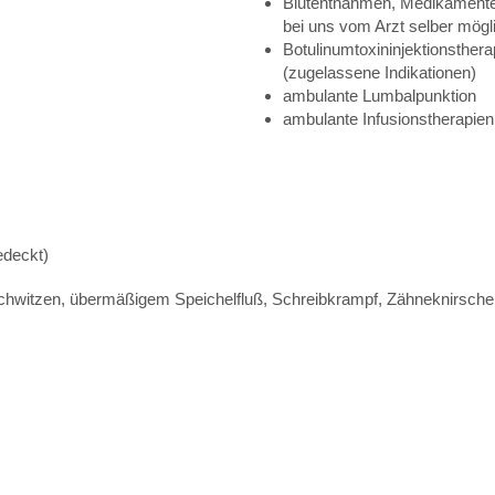
Blutentnahmen, Medikament
bei uns vom Arzt selber mö
Botulinumtoxininjektionsthera
(zugelassene Indikationen)
ambulante Lumbalpunktion
ambulante Infusionstherapien 
edeckt)
Schwitzen, übermäßigem Speichelfluß, Schreibkrampf, Zähneknirsch